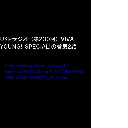
UKPラジオ【第230回】VIVA
YOUNG! SPECIAL!の巻第2話
https://www.youtube.com/watch?
v=nzLNldTKM0M&list=PLzb70ABHFFQilL
RUB-qtMzhctDxBMCk_r&index=1