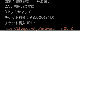
出演 : 曽我部恵一・井上園子
OA : 吉田カズマロ
DJ:フミヤマウチ
チケット料金：￥3,500(+1D)
チケット購入URL : 
https://t.livepocket.jp/e/vivasummer25_2
すべて表示
最新記事