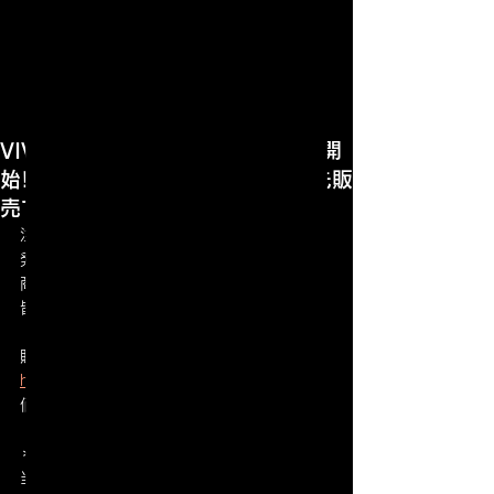
VIVA YOUNG! 特別Ｔシャツ販売開
始!!。今回は限定期間での受注優先販
売です。
注文は12/22（日）24：00まで。
発送は12/28  (土)の予定で、
商品は2025年1月7日頃迄に、
皆さんの所に到着、お渡しの予定です。
販売サイトURL
https://vivayoungk65.base.shop
価格•詳細•販売の詳細は↑
＊なお2025.1.11の、
当日会場での販売はかなり少量の為、是非と