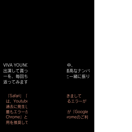
GOOD BANDS! & FABULOUS
GOOD BANDS! & FABULOUS
NUMBERS！！IN VIVA YOUNG
NUMBERS！！IN VIVA YOUNG
VIVA YOUNG! の30年間の歴史の中、
出演して貰った忘れじのバンドと最高なナンバ
ーを、毎回ちょっとしたコメントと一緒に振り
返ってみます。
「Safari」「Microsoft Edge」につきまして
は、Youtube動画が視聴できなくなるエラーが
過去に発生しております。
最もエラーが発生しにくいブラウザが「Google
Chrome」となっており,Google Chromeのご利
用を推奨しております。