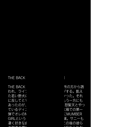
第6回～「"ジャンルじゃないのよ音楽は！"」
第6回～「"ジャンルじゃないのよ音楽は！"」
THE BACK HORN「空・星・海の夜」
THE BACK HORNは当時彼らの事務所の方から誘
われ、ライブを観てすぐに誘った気がする。飢え
た若い野犬の匂いがした。カッコ良かった。それ
に反してとてもナイーブな手触りがもう一方にも
あったのが、新鮮だった。2001年に怒髪天とやっ
ているディスカバリージャパンの、大箱での第一
弾でオレのMARBLEと怒髪天、それにMUMBER
GIRLというメンツで演った時に初出演。サニーも
凄く好きな曲なんだけど、この曲はこの後の彼ら