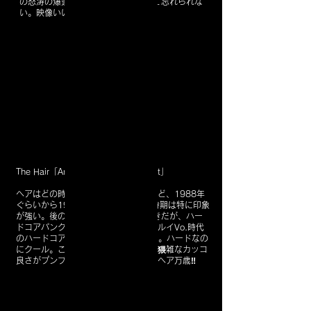
の怒涛の爆進の起爆剤だった気がして忘れられな
い。映像いい！
The Hair「And I Do Just What I Want」
ヘアはどの時期も見逃せないのだけれど、1988年
ぐらいから1990年頃、ルイがVo.の時期は特に印象
が強い。後のGSタッチの時代も大好きだが、ハー
ドコアパンクが好きだった当時の私はルイVo.時代
のハードコアR&Bにヤられてしまった。ハードなの
にクール。この映像には当時のヘアの猥雑なカッコ
良さがプンプンする。マジかっけぇ！ヘア万歳‼️