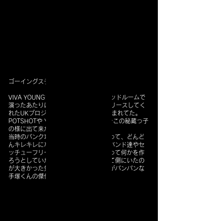
ゴーイングスティディ「若者たち」
VIVA YOUNG! SPECIALを初めてリキッドルームで
演ったあたりに、MARBLEの作品をリリースしてく
れたUKプロジェクトに新たな流れが産まれてた。
POTSHOTや YOUNG PUNCH達だ。そこの秘蔵っ子
の様に出て来たのがゴイステ。
当時のパンク攻勢の空気をたっぷり吸って、どんど
んキレキレになってった。仲間だったバンド達やセ
ッチューフリーの千葉とか、勢いがあって何かを作
ろうとしていた若者達が同時代者として側にいたの
が大きかった気がする。その頃の空気がパンパンな
手塚くんの傑作MVがこれ。